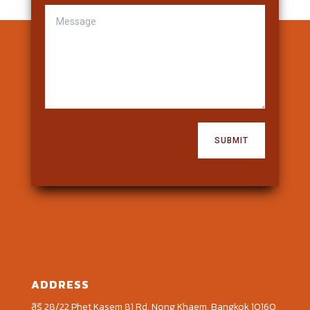
SUBMIT
ADDRESS
สิริ 28/22 Phet Kasem 81 Rd, Nong Khaem, Bangkok 10160