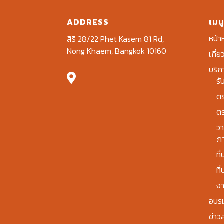
ADDRESS
เมน
หน้า
สิริ 28/22 Phet Kasem 81 Rd,
Nong Khaem, Bangkok 10160
เกี่ย
บริก

รั
ต
ต
วา
ภ
ที
ที
งา
อบร
ข่า