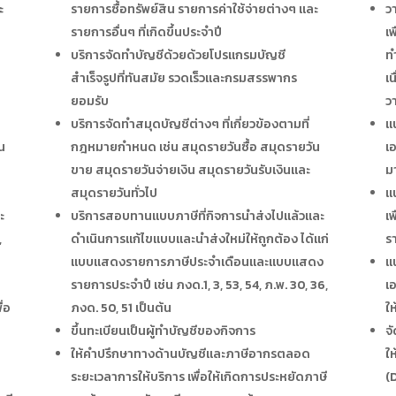
ะ
รายการซื้อทรัพย์สิน รายการค่าใช้จ่ายต่างๆ และ
ว
รายการอื่นๆ ที่เกิดขึ้นประจำปี
เ
บริการจัดทำบัญชีด้วยด้วยโปรแกรมบัญชี
ท
สำเร็จรูปที่ทันสมัย รวดเร็วและกรมสรรพากร
เ
ยอมรับ
ว
บริการจัดทำสมุดบัญชีต่างๆ ที่เกี่ยวข้องตามที่
แ
น
กฎหมายกำหนด เช่น สมุดรายวันซื้อ สมุดรายวัน
เ
ขาย สมุดรายวันจ่ายเงิน สมุดรายวันรับเงินและ
ม
สมุดรายวันทั่วไป
แ
ะ
บริการสอบทานแบบภาษีที่กิจการนำส่งไปแล้วและ
เ
,
ดำเนินการแก้ไขแบบและนำส่งใหม่ให้ถูกต้อง ได้แก่
ร
แบบแสดงรายการภาษีประจำเดือนและแบบแสดง
แ
รายการประจำปี เช่น ภงด.1, 3, 53, 54, ภ.พ. 30, 36,
เ
่อ
ภงด. 50, 51 เป็นต้น
ใ
ขึ้นทะเบียนเป็นผู้ทำบัญชีของกิจการ
จ
ให้คำปรึกษาทางด้านบัญชีและภาษีอากรตลอด
ใ
ระยะเวลาการให้บริการ เพื่อให้เกิดการประหยัดภาษี
(