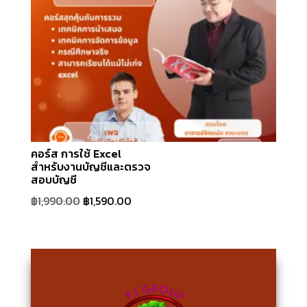
คอร์ส การใช้ Excel
สำหรับงานบัญชีและตรวจ
สอบบัญชี
Original
Current
฿
1,990.00
฿
1,590.00
price
price
was:
is:
฿1,990.00.
฿1,590.00.