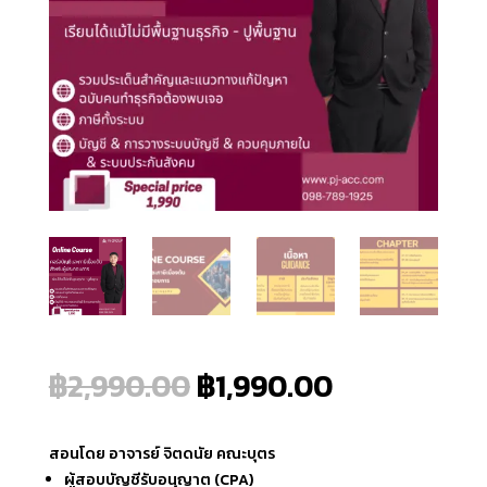
Original
Current
฿
2,990.00
฿
1,990.00
price
price
was:
is:
฿2,990.00.
฿1,990.00.
สอนโดย อาจารย์ จิตดนัย คณะบุตร
ผู้สอบบัญชีรับอนุญาต (CPA)