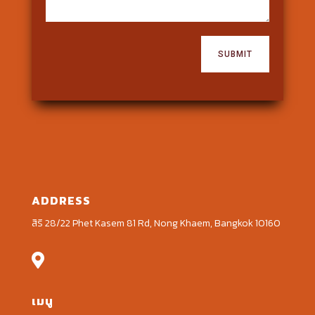
SUBMIT
ADDRESS
สิริ 28/22 Phet Kasem 81 Rd, Nong Khaem, Bangkok 10160

เมนู